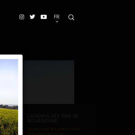
FR
L'AGENDA DES VINS DE
BOURGOGNE
Découvrez les prochaines
manifestations en