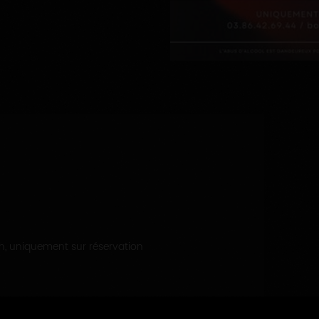
1h, uniquement sur réservation
is Moreau 2 Grande Rue - 89800 Beine