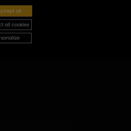
ccept all
t all cookies
rsonalize