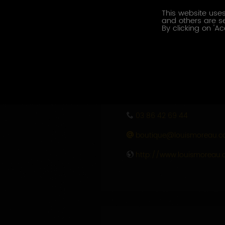
This website uses
PRIX
and others are se
By clicking on 'Ac
Gratuit
CONTACT
SAS LOUIS MOREAU
Monsieur Domaine MOREAU
03 86 42 69 44
boutique@louismoreau.
http://www.louismoreau