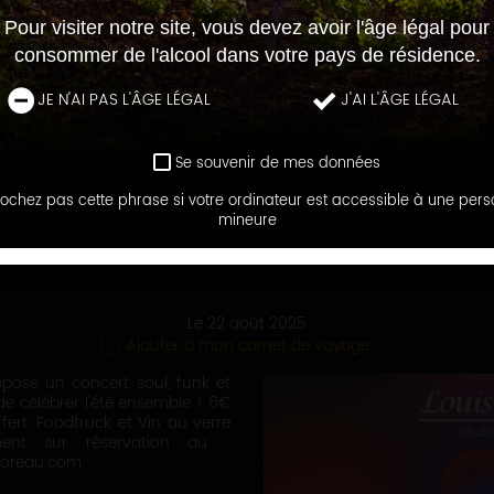
Pour visiter notre site, vous devez avoir l'âge légal pour
consommer de l'alcool dans votre pays de résidence.
JE N'AI PAS L'ÂGE LÉGAL
J'AI L'ÂGE LÉGAL
Se souvenir de mes données
ochez pas cette phrase si votre ordinateur est accessible à une per
TOUT L'AGENDA
mineure
 D'ÉTÉ AU DOMAINE LOUIS MOREA
Le 22 août 2025
Ajouter à mon carnet de voyage
pose un concert soul, funk et
de célébrer l'été ensemble ! 6€
fert. Foodtruck et Vin au verre
ment sur réservation au :
moreau.com