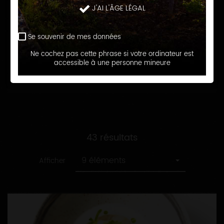
recette
Toutes
J'AI L'ÂGE LÉGAL
Repas de fêtes
les
catégories
Se souvenir de mes données
RECHERCHER
Ne cochez pas cette phrase si votre ordinateur est
accessible à une personne mineure
43 résultats
9 éléments
Afficher