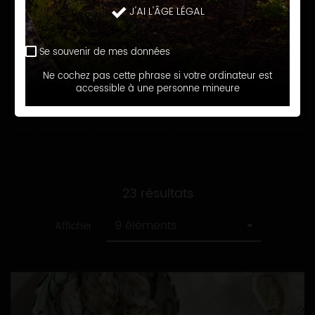
recette
Toutes
J'AI L'ÂGE LÉGAL
Apéro simple ou sophistiqué
les
catégories
Se souvenir de mes données
RECHERCHER
Ne cochez pas cette phrase si votre ordinateur est
accessible à une personne mineure
23 résultats
9 éléments
Afficher