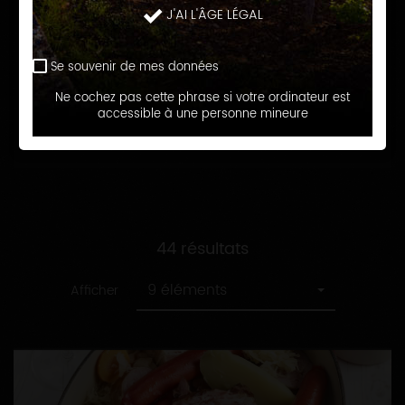
recette
Toutes
J'AI L'ÂGE LÉGAL
Cuisine de tous les jours
les
catégories
Se souvenir de mes données
RECHERCHER
Ne cochez pas cette phrase si votre ordinateur est
accessible à une personne mineure
44 résultats
9 éléments
Afficher