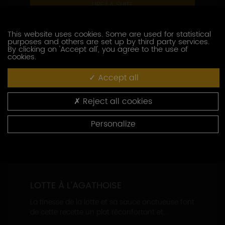
LIRE LA SUITE
This website uses cookies. Some are used for statistical
purposes and others are set up by third party services.
By clicking on 'Accept all', you agree to the use of
cookies.
Accept all
Reject all cookies
Personalize
LOTTE À L’AGATHOISE
La finesse de la lotte et sa sauce onctueuse font
de cette recette un plat réconfortant et...