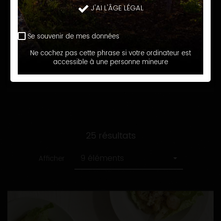
recette
Toutes
J'AI L'ÂGE LÉGAL
Assiettes fraicheur
les
catégories
Se souvenir de mes données
RECHERCHER
Ne cochez pas cette phrase si votre ordinateur est
accessible à une personne mineure
25 résultats
9 éléments
Afficher