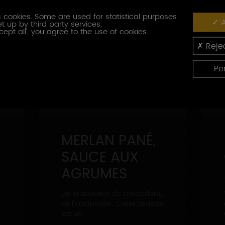
 cookies. Some are used for statistical purposes
A
t up by third party services.
cept all', you agree to the use of cookies.
Rejec
Pe
MERLAN PANÉ,
SAUCE AUX
AGRUMES
De la douceur, du croustillant,
de l’onctuosité… Cette assiette
est un...