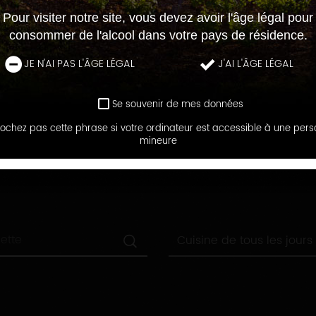
Pour visiter notre site, vous devez avoir l'âge légal pour
consommer de l'alcool dans votre pays de résidence.
JE N'AI PAS L'ÂGE LÉGAL
J'AI L'ÂGE LÉGAL
Se souvenir de mes données
ochez pas cette phrase si votre ordinateur est accessible à une per
LE BLOG DES RECETTES
mineure
RECHERCHEZ UNE RECETTE
Toutes
Cuisine de tous les jours
les
catégories