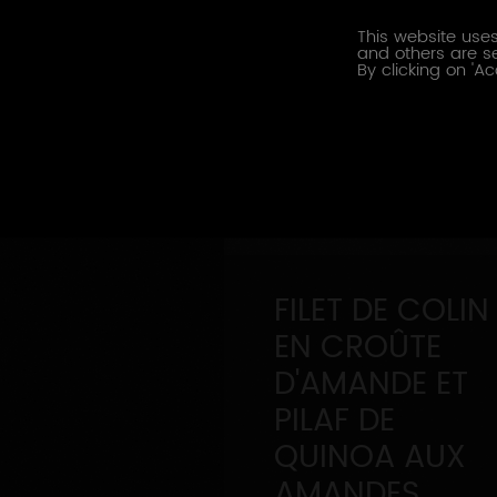
This website uses
and others are se
By clicking on 'Ac
FILET DE COLIN
EN CROÛTE
D'AMANDE ET
PILAF DE
QUINOA AUX
AMANDES