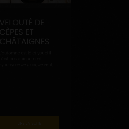
VELOUTÉ DE
CÈPES ET
CHÂTAIGNES
L’automne est là et youpi il
n’est pas uniquement
synonyme de pluie, de vent,...
LIRE LA SUITE