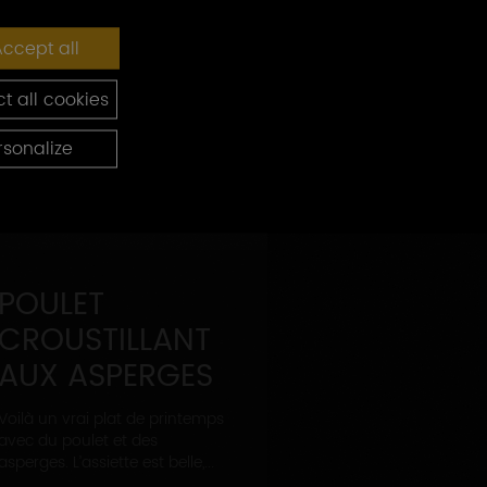
ccept all
t all cookies
rsonalize
POULET
CROUSTILLANT
AUX ASPERGES
Voilà un vrai plat de printemps
avec du poulet et des
asperges. L’assiette est belle,...