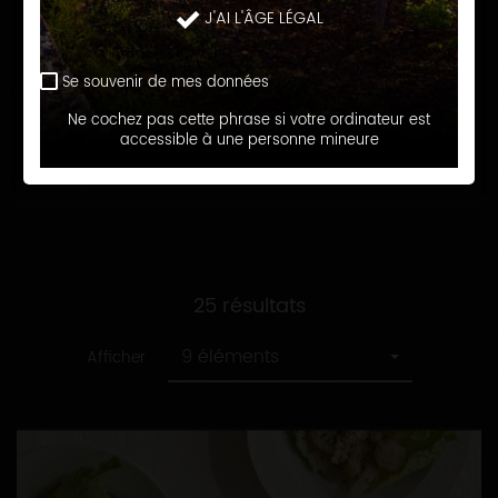
recette
Toutes
J'AI L'ÂGE LÉGAL
Assiettes fraicheur
les
catégories
Se souvenir de mes données
RECHERCHER
Ne cochez pas cette phrase si votre ordinateur est
accessible à une personne mineure
25 résultats
9 éléments
Afficher