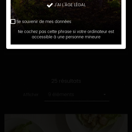
recette
Toutes
J'AI L'ÂGE LÉGAL
Assiettes fraicheur
les
catégories
Se souvenir de mes données
RECHERCHER
Ne cochez pas cette phrase si votre ordinateur est
accessible à une personne mineure
25 résultats
9 éléments
Afficher