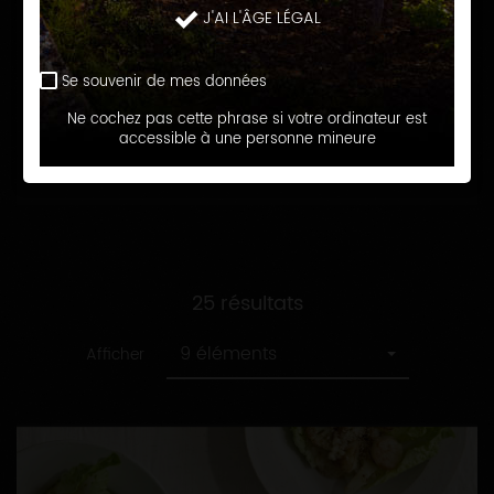
recette
Toutes
J'AI L'ÂGE LÉGAL
Assiettes fraicheur
les
catégories
Se souvenir de mes données
RECHERCHER
Ne cochez pas cette phrase si votre ordinateur est
accessible à une personne mineure
25 résultats
9 éléments
Afficher