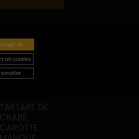
LIRE LA SUITE
ccept all
t all cookies
rsonalize
TARTARE DE
CRABE,
CAROTTE,
MANGUE,