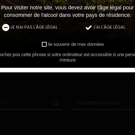
Pour visiter notre site, vous devez avoir l'âge légal pour
consommer de l'alcool dans votre pays de résidence.
JE N'AI PAS L'ÂGE LÉGAL
J'AI L'ÂGE LÉGAL
Se souvenir de mes données
ochez pas cette phrase si votre ordinateur est accessible à une per
LE BLOG DES RECETTES
mineure
RECHERCHEZ UNE RECETTE
Toutes
Assiettes fraicheur
les
catégories