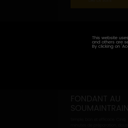
LIRE LA SUITE
This website uses
and others are se
By clicking on 'Ac
FONDANT AU
SOUMAINTRAI
Simple, bon et efficace. Cinq
minutes de préparation, douz