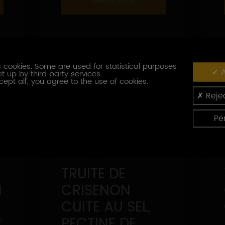
LIRE LA SUITE
 cookies. Some are used for statistical purposes
A
t up by third party services.
cept all', you agree to the use of cookies.
Rejec
Pe
TRUITE DE
N
CRISENON
CUITE AU SEL,
e
PECTINE DE