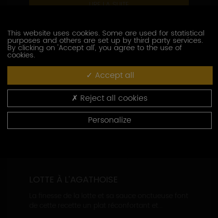
LIRE LA SUITE
This website uses cookies. Some are used for statistical
purposes and others are set up by third party services.
By clicking on 'Accept all', you agree to the use of
cookies.
Accept all
Reject all cookies
Personalize
LOTTE À L’AGATHOISE
La finesse de la lotte et sa sauce onctueuse font
de cette recette un plat réconfortant et...