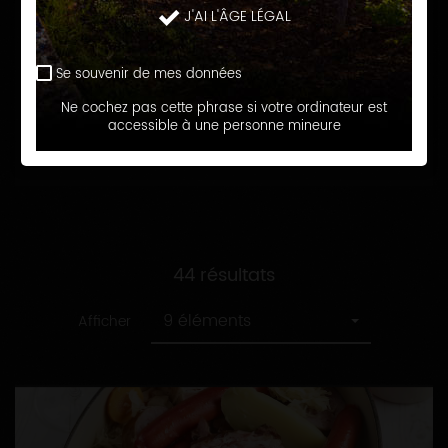
recette
Toutes
J'AI L'ÂGE LÉGAL
Cuisine de tous les jours
les
catégories
Se souvenir de mes données
RECHERCHER
Ne cochez pas cette phrase si votre ordinateur est
accessible à une personne mineure
44 résultats
9 éléments
Afficher