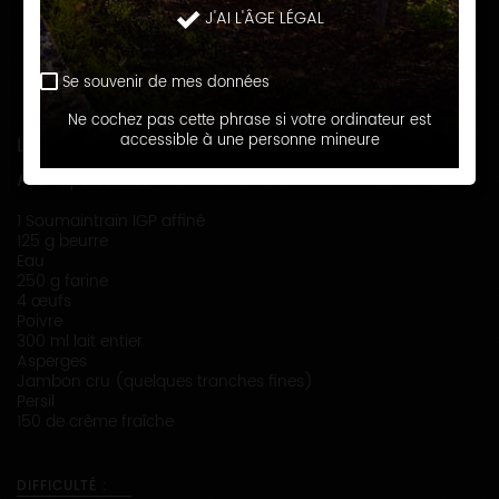
l’emmental par du Soumaintrain. Garnie de sa béchamel
J'AI L'ÂGE LÉGAL
la gougère est une vraie gourmandise. Associée à
l’asperge et au jambon elle est prête pour régaler vos
convives ! L’intensité aromatique d’un Chablis Grand Cru
Se souvenir de mes données
Blanchot accompagne parfaitement ce plat.
Ne cochez pas cette phrase si votre ordinateur est
accessible à une personne mineure
LISTE DES INGRÉDIENTS
Pour 4 personnes
1 Soumaintrain IGP affiné
125 g beurre
Eau
250 g farine
4 œufs
Poivre
300 ml lait entier
Asperges
Jambon cru (quelques tranches fines)
Persil
150 de crème fraîche
DIFFICULTÉ :