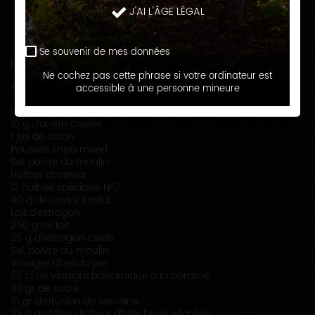
la perfection de cette assiette : un délice pour les yeux et
J'AI L'ÂGE LÉGAL
pour les papilles. A servir avec un Chablis Premier Cru
Vaillons.
Se souvenir de mes données
LISTE DES INGRÉDIENTS
Ne cochez pas cette phrase si votre ordinateur est
Pour 4 personnes
accessible à une personne mineure
10 g de citron saumuré haché
10 g d’aneth ciselée
1 jus de citron
Pousses shiso mixed
Sel, poivre du moulin
Huîtres et caviar
12 huîtres spéciales N°2
40 g de caviar Kristal
Lait d’estragon
250 g de lait
25 g d’estragon ciselé
Sel, poivre du moulin
Vinaigre d’hélichryse
25 cl de vinaigre balsamique à la pomme
30 gr de sucre
10 gr d’infusion de verveine
25 g de têtes de fleur d’hélichryse séchées