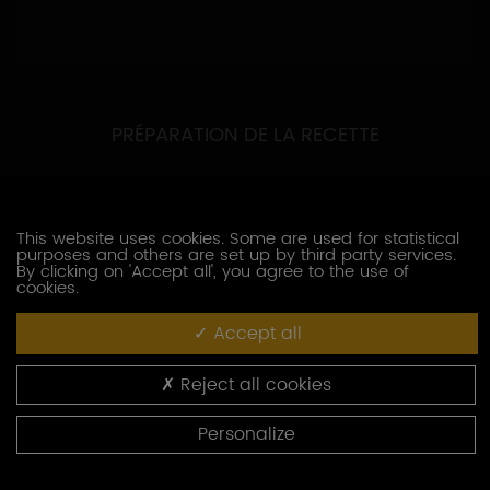
PRÉPARATION DE LA RECETTE
Préparation du saumon
1. Lavez le saumon, séchez-le délicatement et
mettez-le au congélateur 10 minutes enroulé dans
This website uses cookies. Some are used for statistical
purposes and others are set up by third party services.
du film transparent. Râpez finement la peau du
By clicking on 'Accept all', you agree to the use of
citron vert pour la marinade, coupez l’oignon en
cookies.
petits morceaux et mélangez avec le Chablis, le jus
de citron vert, le miel et l’huile d’olive. Assaisonnez
Accept all
avec du sel et du poivre.
2. Coupez le saumon en tranches fines et
Reject all cookies
répartissez-les sur une assiette. Arrosez
généreusement avec la marinade. Parsemez de
coriandre effeuillée et de tranches de pain,
Personalize
assaisonnez avec du poivre moulu.