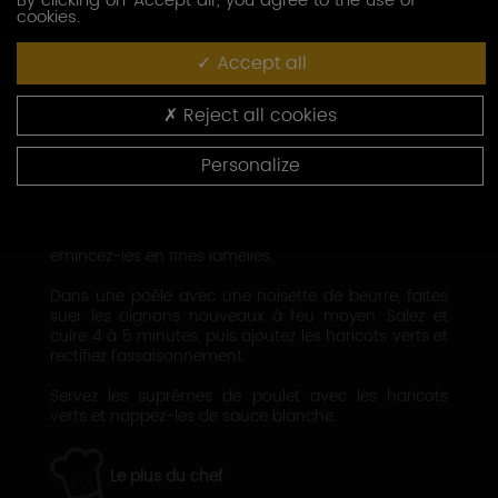
By clicking on 'Accept all', you agree to the use of
cookies.
versez le Chablis Grand Cru et l’eau. Mélangez et
faites bouillir la sauce quelques minutes.
Assaisonnez de sel et de poivre. Ajoutez la volaille
Accept all
dans la poêle et la maintenez au chaud.
Reject all cookies
Pendant ce temps, faites bouillir une grande
casserole d’eau avec du gros sel. Équeutez les
haricots verts et émincez-les en biseaux, puis faites-
Personalize
les cuire "al dente" dans l’eau bouillante. Faites
refroidir ensuite dans de l’eau froide.
Lavez les oignons nouveaux, épluchez-les et
émincez-les en fines lamelles.
Dans une poêle avec une noisette de beurre, faites
suer les oignons nouveaux à feu moyen. Salez et
cuire 4 à 5 minutes, puis ajoutez les haricots verts et
rectifiez l’assaisonnement.
Servez les suprêmes de poulet avec les haricots
verts et nappez-les de sauce blanche.
Le plus du chef