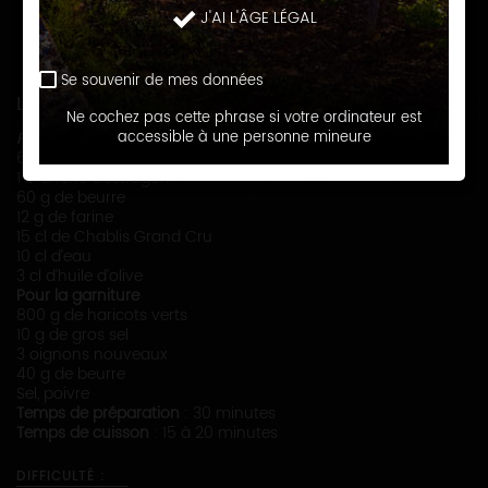
Chablis Grand Cru, vin que sa richesse prédestine aux
J'AI L'ÂGE LÉGAL
accords avec les viandes et le foie gras. Une façon
originale de célébrer les grands évènements de l’été.
Se souvenir de mes données
LISTE DES INGRÉDIENTS
Ne cochez pas cette phrase si votre ordinateur est
accessible à une personne mineure
Pour 6 personnes :
6 suprêmes de poulet
1 branche d’estragon
60 g de beurre
12 g de farine
15 cl de Chablis Grand Cru
10 cl d’eau
3 cl d’huile d’olive
Pour la garniture
800 g de haricots verts
10 g de gros sel
3 oignons nouveaux
40 g de beurre
Sel, poivre
Temps de préparation
: 30 minutes
Temps de cuisson
: 15 à 20 minutes
DIFFICULTÉ :