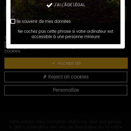
J'AI L'ÂGE LÉGAL
Se souvenir de mes données
Ne cochez pas cette phrase si votre ordinateur est
accessible à une personne mineure
This website uses cookies. Some are used for statistical
purposes and others are set up by third party services.
By clicking on 'Accept all', you agree to the use of
cookies.
Accept all
240 exposants bourguignons, dont 61 chablisiens, seront
Reject all cookies
présents à Wine Paris, du 9 au 11 février 2026, faisant du
pavillon Bourgogne-Jura (Hall 7.3) un rendez-vous
Personalize
incontournable sur le salon.
Le Comité des vins de Bourgogne fera quant à lui
rayonner à nouveau les vins de Bourgogne sur son
stand (Hall 7.3 - C.115).
Cette édition sera l’occasion d’affirmer plus que jamais,
la place stratégique des vins de Bourgogne sur la scène