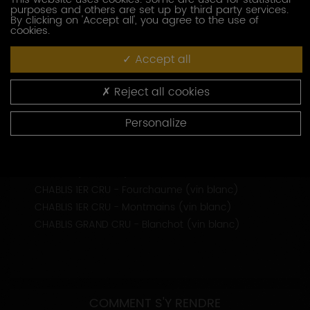
47.8169431 - 3.8008256
purposes and others are set up by third party services.
By clicking on 'Accept all', you agree to the use of
cookies.
CONTACTEZ CE PRODUCTEUR
Accept all
Reject all cookies
Personalize
APPELLATIONS PRODUITES
CHABLIS (vin blanc)
CHABLIS 1ER CRU - Fourchaume (vin blanc)
CHABLIS 1ER CRU - Montmains (vin blanc)
CHABLIS GRAND CRU - Blanchot (vin blanc)
COMMENT S'Y RENDRE