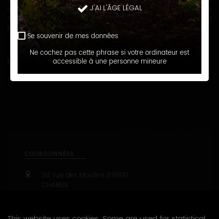
Depuis des générations, la famille BAILLARD/SERVIN se
J'AI L'ÂGE LÉGAL
consacre principalement à la vigne et à la vinification des
vins. Le Domaine exploite 24 hectares couvrant les plus
prestigieuses appellations Chablisiennes :
> Petit Chablis
Se souvenir de mes données
> Chablis
> Chablis 1er Cru Fourchaume, Montmains, Vaillons et
Ne cochez pas cette phrase si votre ordinateur est
Montée de Tonnerre
accessible à une personne mineure
> Chablis Grand Cru Bougros, Blanchot et Preuse
COORDONNÉES
34, rue des Moulins
89800
CHABLIS
06 10 83 82 22
This website uses cookies. Some are used for statistical