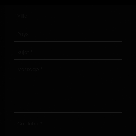
postal
Ville
Pays
Sujet
Message
Captcha