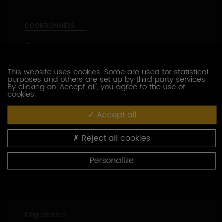
COORDONNÉES
5, rue des vignes
89800
LIGNORELLES
This website uses cookies. Some are used for statistical
03 86 47 56 32
purposes and others are set up by third party services.
By clicking on 'Accept all', you agree to the use of
06 43 56 93 09
cookies.
http://www.chablis-beaufume.com
Accept all
Capacité d’accueil : groupe jusqu'à 15 pers.
Reject all cookies
47.8616972 - 3.7276812
Personalize
CONTACTEZ CE PRODUCTEUR
PRESTATIONS OENOTOURISTIQUES
Dégustation