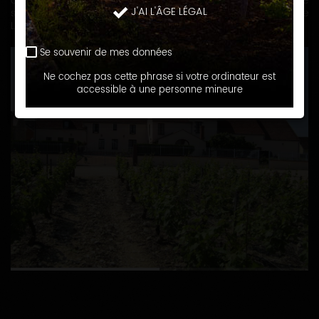
appellations CHABLIS et PETIT CHABLIS. Notre vignoble installé
J'AI L'ÂGE LÉGAL
sur des sols argilo-calcaires, s'étend sur 18 hectares entre
Lignorelles et Villy.
Se souvenir de mes données
Ne cochez pas cette phrase si votre ordinateur est
accessible à une personne mineure
1
2