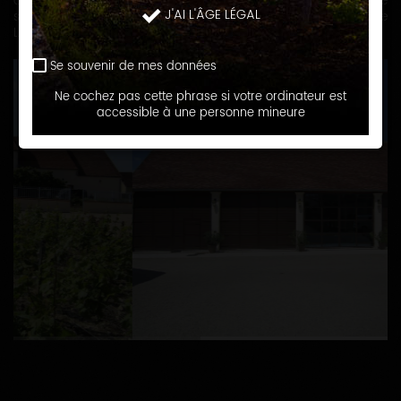
appellations CHABLIS et PETIT CHABLIS. Notre vignoble installé
J'AI L'ÂGE LÉGAL
sur des sols argilo-calcaires, s'étend sur 18 hectares entre
Lignorelles et Villy.
Se souvenir de mes données
Ne cochez pas cette phrase si votre ordinateur est
accessible à une personne mineure
1
2