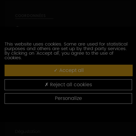
COORDONNÉES
5, rue des vignes
89800
LIGNORELLES
This website uses cookies. Some are used for statistical
03 86 47 56 32
purposes and others are set up by third party services.
By clicking on 'Accept all', you agree to the use of
06 43 56 93 09
cookies.
http://www.chablis-beaufume.com
Accept all
Capacité d’accueil : groupe jusqu'à 15 pers.
Reject all cookies
47.8616972 - 3.7276812
Personalize
CONTACTEZ CE PRODUCTEUR
PRESTATIONS OENOTOURISTIQUES
Dégustation