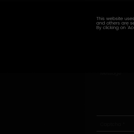
Société
This website uses
and others are se
Adresse
By clicking on 'Ac
Ville
Sujet
Message
Captcha