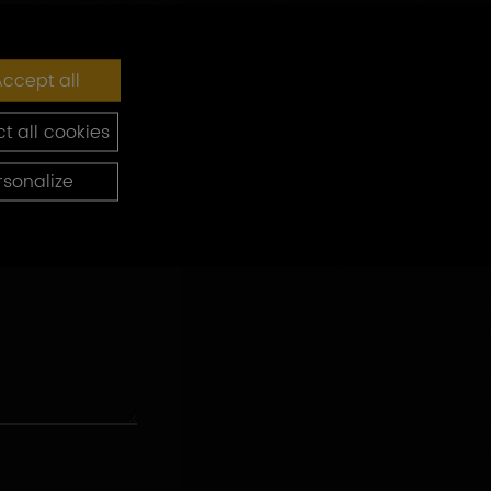
ccept all
t all cookies
rsonalize