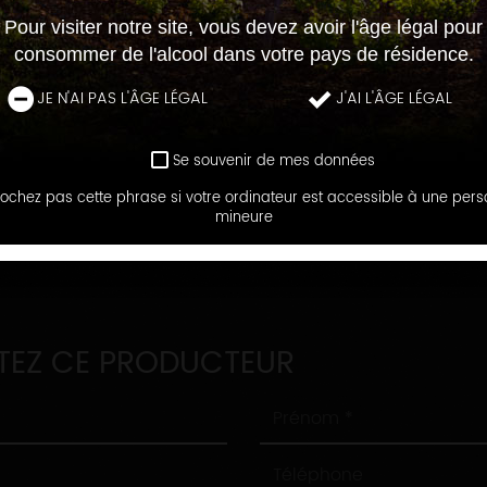
Pour visiter notre site, vous devez avoir l'âge légal pour
consommer de l'alcool dans votre pays de résidence.
JE N'AI PAS L'ÂGE LÉGAL
J'AI L'ÂGE LÉGAL
Se souvenir de mes données
ochez pas cette phrase si votre ordinateur est accessible à une per
LES MAISONS ET DOMAINES
mineure
DOMAINE BERNARD BEAUFUMÉ
EZ CE PRODUCTEUR
Prénom
Téléphone