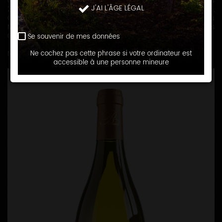
domaine cultive et produit sept appellations : Petit Chablis
J'AI L'ÂGE LÉGAL
2ha73 , Chablis 8ha50 , Chablis Premier Cru Vaillons 2ha45,
Chablis Premier Cru Montmains 5ha25, Chablis Premier Cru
Mont de Milieu 0.99, Chablis Grand Vaudésir 1ha42, Chablis
Grand Cru Les Clos 0ha15.
Se souvenir de mes données
Nous recevons en dégustation sur rendez-vous.
Ne cochez pas cette phrase si votre ordinateur est
accessible à une personne mineure