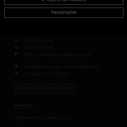
COORDONNÉES
Personalize
8, chemin de valvan - BP 48
89800
CHABLIS
03 86 42 40 88
06 01 00 83 60
03 86 42 49 46
https://www.domainebesson.com
Capacité d’accueil : de 1 à 6 personnes
47.8104202 - 3.7982205
CONTACTEZ CE PRODUCTEUR
HORAIRES
Uniquement sur rendez-vous