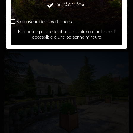
date pour le respect de la bio-diversité, de l’homme et de
J'AI L'ÂGE LÉGAL
l’environnement, ses Domaines cultivés en bio s’étendent sur
plus de 100 ha dans toute la Bourgogne. Dans chaque
domaine, un maître de chai et une équipe dédiée pratiquent
des vinifications traditionnelles, volontairement non-
Se souvenir de mes données
interventionnistes, avec une recherche permanente de pureté
et d’élégance. Le même soin est apporté aux raisins achetés
Ne cochez pas cette phrase si votre ordinateur est
à ses fidèles partenaires vignerons qu’à ses propres
accessible à une personne mineure
Domaines.