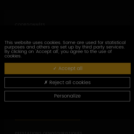
COORDONNÉES
27 Rue du Serein
89800
This website uses cookies. Some are used for statistical
LA CHAPELLE-VAUPELTEIGNE
purposes and others are set up by third party services.
By clicking on 'Accept all', you agree to the use of
cookies.
03 86 42 18 95
06 68 98 88 01
Accept all
03 86 42 81 60
https://chablis-boudin-vins.fr/
Reject all cookies
Capacité d’accueil : de 1 à 25 personnes
Personalize
47.84606 - 3.76534
CONTACTEZ CE PRODUCTEUR
PRESTATIONS OENOTOURISTIQUES