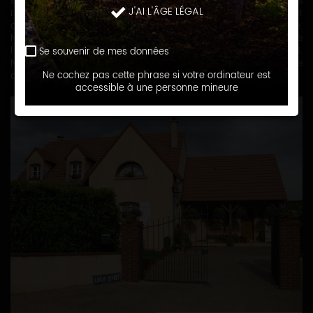
s'est agrandi pour arriver aujourd’hui à 13 ha de vignes
J'AI L'ÂGE LÉGAL
répartis sur 5 appellations; Petit Chablis, Chablis, Chablis 1er
cru Beauroy , Bourgogne Rouge et Crémant de Bourgogne.
Nous travaillons nos vignes et nos sols dans le respect de
l'environnement et nous sommes certifié HVE depuis 2018.
Se souvenir de mes données
Nous produisons des vins typiques en vinification et élevage
de 6 à 12 mois en cuve inox.
Ne cochez pas cette phrase si votre ordinateur est
accessible à une personne mineure