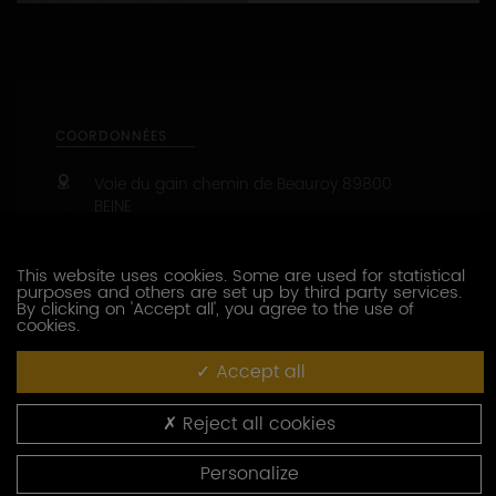
1
2
COORDONNÉES
Voie du gain chemin de Beauroy
89800
BEINE
03 86 42 46 40
This website uses cookies. Some are used for statistical
03 86 42 80 82
purposes and others are set up by third party services.
By clicking on 'Accept all', you agree to the use of
Capacité d’accueil : groupe jusqu'à 12 pers.
cookies.
47.8194860 - 3.7279100
Accept all
CONTACTEZ CE PRODUCTEUR
Reject all cookies
PRESTATIONS OENOTOURISTIQUES
Personalize