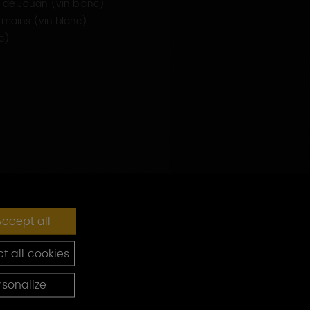
 de Jouan (vin blanc)
tmains (vin blanc)
nc)
ccept all
t all cookies
rsonalize