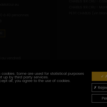
CHABLIS 1ER CRU - Côte
delatour.eu
CHABLIS 1ER CRU - Mon
PETIT CHABLIS (vin bla
 10 à 40 personnes
8
UR
 au vendredi.
23 août 2026.
écembre 2026 au 3
 cookies. Some are used for statistical purposes
A
t up by third party services.
cept all', you agree to the use of cookies.
Rejec
QUES
Pe