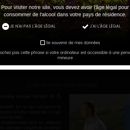
Pour visiter notre site, vous devez avoir l'âge légal pour
consommer de l'alcool dans votre pays de résidence.
JE N'AI PAS L'ÂGE LÉGAL
J'AI L'ÂGE LÉGAL
Se souvenir de mes données
ochez pas cette phrase si votre ordinateur est accessible à une per
LES MAISONS ET DOMAINES
mineure
DOMAINE DE LA TOUR
Ajouter à mon carnet de voyage
aine viticole familial de 15
uement. En ce qui concerne la
quons la lutte raisonnée, ce qui
vironnement.
raditionnelle tout en utilisant
 de faire s’exprimer le terroir