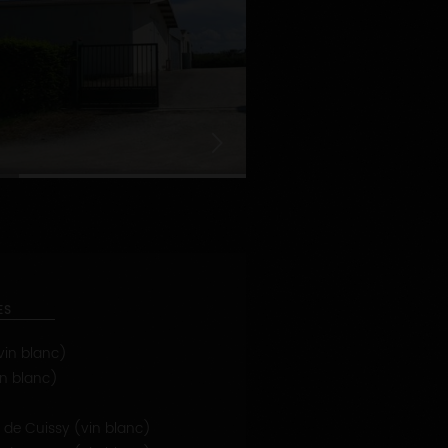
2
ES
in blanc)
n blanc)
 de Cuissy (vin blanc)