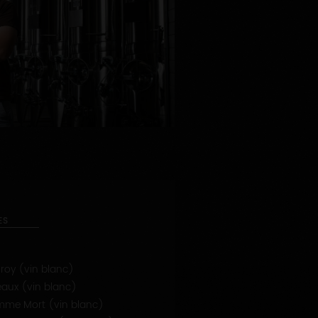
ES
roy (vin blanc)
eaux (vin blanc)
omme Mort (vin blanc)