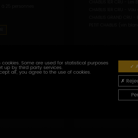
CHABLIS 1ER CRU - Les 
 1 à 25 personnes
CHABLIS 1ER CRU - Vau 
CHABLIS GRAND CRU - B
PETIT CHABLIS (vin bla
UR
QUES
 cookies. Some are used for statistical purposes
A
t up by third party services.
cept all', you agree to the use of cookies.
Rejec
Pe