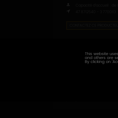
Capacité d’accueil : de
47.8712540 - 3.7700113
CONTACTEZ CE PRODUCTE
PRESTATIONS OENOTOURISTI
Dégustation
This website uses
and others are se
Visite des installations
By clicking on 'Ac
Visite de cave
LANGUES PARLÉES
Anglais