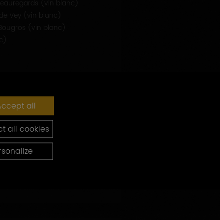
Beauregards (vin blanc)
de Vey (vin blanc)
ougros (vin blanc)
nc)
ccept all
t all cookies
rsonalize