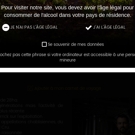
Pour visiter notre site, vous devez avoir l'âge légal pour
consommer de l'alcool dans votre pays de résidence.
JE N'AI PAS L'ÂGE LÉGAL
J'AI L'ÂGE LÉGAL
Se souvenir de mes données
ochez pas cette phrase si votre ordinateur est accessible à une per
LES MAISONS ET DOMAINES
mineure
DOMAINE DES HÂTES
Ajouter à mon carnet de voyage
 de 28ha.
énérations mais l'activité de
 plus récente.
rick sur l'exploitation.
appellations chablisiennes, du
 Cru.
e raisonnée.