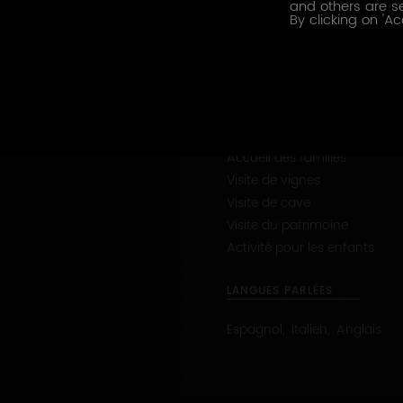
and others are se
By clicking on 'Ac
CONTACTEZ CE PRODUCTE
PRESTATIONS OENOTOURISTI
Chambre d'hôte labellisée
Repas au domaine
Accueil des familles
Visite de vignes
Visite de cave
Visite du patrimoine
Activité pour les enfants
LANGUES PARLÉES
Espagnol, Italien, Anglais