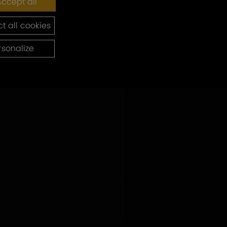
ccept all
t all cookies
rsonalize