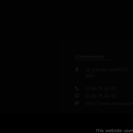
COORDONNÉES
32, grande rue
89700
BERU
03 86 75 90 43
03 86 75 94 95
http://www.chateaude
Capacité d’accueil : de
47.8009877 - 3.88798
This website uses