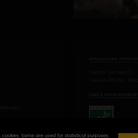
APPELLATIONS PRODUIT
CHABLIS (vin blanc)
CHABLIS 1ER CRU - Vau
LABELS ENVIRONNEMEN
beru.com
 1 à 50 personnes
25
 cookies. Some are used for statistical purposes