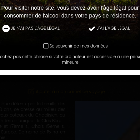
Pour visiter notre site, vous devez avoir l'âge légal pour
consommer de l'alcool dans votre pays de résidence.
JE N'AI PAS L'ÂGE LÉGAL
J'AI L'ÂGE LÉGAL
Se souvenir de mes données
ochez pas cette phrase si votre ordinateur est accessible à une per
LES MAISONS ET DOMAINES
mineure
DOMAINE DU CHÂTEAU DE BÉRU
Ajouter à mon carnet de voyage
ique détenu par la famille des
 ans, se dresse au milieu des
eaux coteaux du Chablisien, au
n terroir unique : le Clos Béru.
 et 17ème s., Chais 15ème s.,
n Europe. Domaine de 15 ha en
mie.