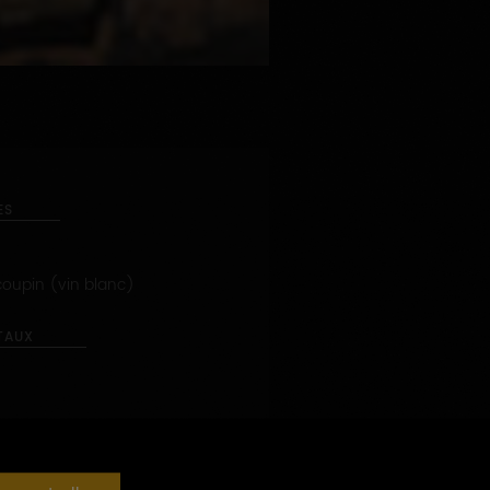
ES
coupin (vin blanc)
TAUX