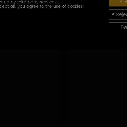
A
t up by third party services.
cept all', you agree to the use of cookies.
UR
Rejec
QUES
Pe