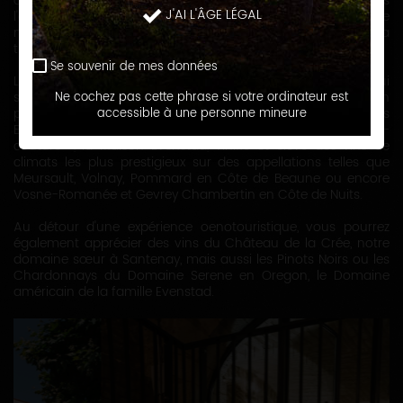
caves voûtées du XIXème siècle sur deux niveaux. Dans
J'AI L'ÂGE LÉGAL
l'arrière-cour, une façade typiquement bourguignonne abrite
notre toute nouvelle cuverie, là où l'innovation rencontre la
tradition.
Se souvenir de mes données
Le parcellaire du domaine est composé de 6 hectares qui
s'étendent de Chambolle-Musigny à Nuits-Saint­ Georges en
Ne cochez pas cette phrase si votre ordinateur est
passant par Vougeot avec Notamment deux Grand-Crus, les
accessible à une personne mineure
Bonnes-Mares et le Clos Vougeot. Notre négoce « haute-
couture », la Maison Evenstad, vinifie et élève des vins de
climats les plus prestigieux sur des appellations telles que
Meursault, Volnay, Pommard en Côte de Beaune ou encore
Vosne-Romanée et Gevrey Chambertin en Côte de Nuits.
Au détour d'une expérience oenotouristique, vous pourrez
également apprécier des vins du Château de la Crée, notre
domaine sœur à Santenay, mais aussi les Pinots Noirs ou les
Chardonnays du Domaine Serene en Oregon, le Domaine
américain de la famille Evenstad.