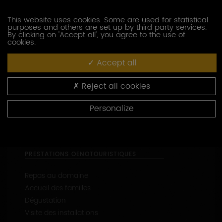
This website uses cookies. Some are used for statistical
purposes and others are set up by third party services.
By clicking on 'Accept all', you agree to the use of
cookies.
1
2
Accept all
Reject all cookies
COORDONNÉES
Personalize
1 Place du Jet d'Eau
21590
SANTENAY
03 79 35 00 35
06 29 80 21 60
https://www.domaineevenstad.fr/
Capacité d’accueil : de 1 à 14 personnes
46.91161 - 4.69907