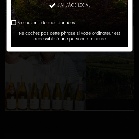
se sont succédées sur cette terre à la renommée mondiale.
J'AI L'ÂGE LÉGAL
Fiers de leurs racines Hervé, Marie-Claire et Olivier cultivent
dans les règles de l'art leurs vignes à Saint-Bris, Irancy et
Chablis au cœur du vignoble de l'Auxerrois.
Se souvenir de mes données
Ne cochez pas cette phrase si votre ordinateur est
accessible à une personne mineure
1
2
COORDONNÉES