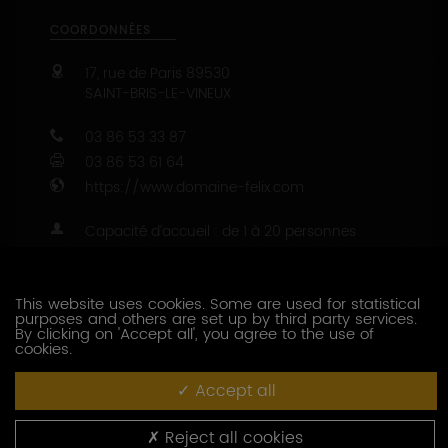
17, rue de Paris
89530
SAINT-BRIS-LE-VINEUX
03 86 53 33 87
03 86 53 61 64
https://www.domaine-felix.com
Capacité d’accueil : de 1 à 20 personnes
47.7442597 - 3.6507213
CONTACTEZ CE PRODUCTEUR
This website uses cookies. Some are used for statistical
purposes and others are set up by third party services.
PRESTATIONS OENOTOURISTIQUES
By clicking on 'Accept all', you agree to the use of
cookies.
Dégustation
Accept all
Visite de cave
Accueil des familles
Reject all cookies