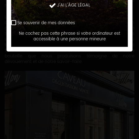
(blancs, rouges, rosés, crémants), vieux millésimes, jus de
J'AI L'ÂGE LÉGAL
fruits et apéritifs uniques.
Le Caveau Fillon est bien plus qu'une simple boutique de vin ;
c'est un héritage familial transmis de génération en
Se souvenir de mes données
génération. Fondée par la famille Fillon (domaine Fillon à
Saint Bris le Vineux), notre entreprise allie les traditions
Ne cochez pas cette phrase si votre ordinateur est
viticoles profondément enracinées à un véritable amour du
accessible à une personne mineure
terroir. En tant que viticulteurs nous-mêmes, nous sommes
fiers de travailler notre terre et de veiller à ce que chaque
bouteille que nous produisons témoigne de notre
dévouement et de notre savoir-faire.