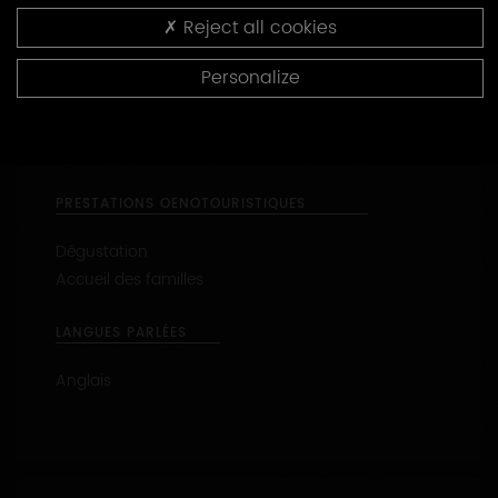
https://fillonfilsetfilles.fr
Reject all cookies
Capacité d’accueil : de 2 à 10 personnes
Personalize
47.81531 - 3.79909
CONTACTEZ CE PRODUCTEUR
PRESTATIONS OENOTOURISTIQUES
Dégustation
Accueil des familles
LANGUES PARLÉES
Anglais