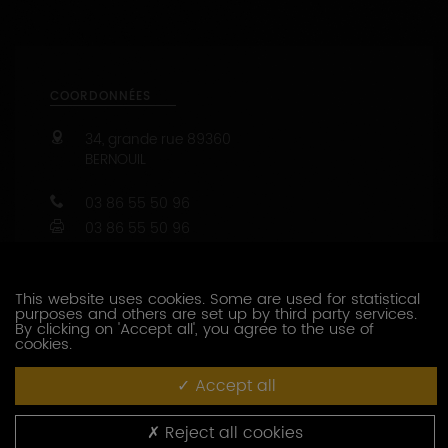
COORDONNÉES
34, grande rue
89360
BERNOUIL
03 86 55 50 96
03 86 55 50 96
Capacité d’accueil : de 1 à 30 personnes
47.9019746 - 3.8965496
This website uses cookies. Some are used for statistical
CONTACTEZ CE PRODUCTEUR
purposes and others are set up by third party services.
By clicking on 'Accept all', you agree to the use of
cookies.
PRESTATIONS OENOTOURISTIQUES
Accept all
Dégustation
Visite des installations
Reject all cookies