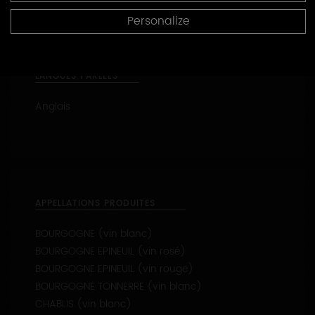
Visite de vignes
Personalize
Visite de cave
LANGUES PARLÉES
Anglais
APPELLATIONS PRODUITES
BOURGOGNE (vin blanc)
BOURGOGNE EPINEUIL (vin rosé)
BOURGOGNE EPINEUIL (vin rouge)
BOURGOGNE TONNERRE (vin blanc)
CHABLIS (vin blanc)
CHABLIS 1ER CRU - Les Fourneaux (vin blanc)