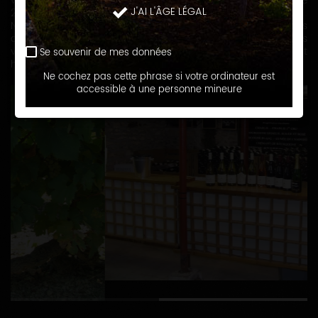
vigne pré-phylloxérique de cépage Chardonnay de près de
J'AI L'ÂGE LÉGAL
200 ans: "la Vigne de l'Empereur".
Nos vignes sont situées parmi les meilleurs coteaux de Fleys
dans le Chablisien, d'Epineuil et de Bernouil. Les vins que nous
vous proposons sont élevés dans nos chais et nous seront
Se souvenir de mes données
heureux de vous les faire découvrir...
Ne cochez pas cette phrase si votre ordinateur est
accessible à une personne mineure
1
2