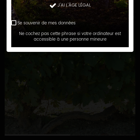
vigne pré-phylloxérique de cépage Chardonnay de près de
J'AI L'ÂGE LÉGAL
200 ans: "la Vigne de l'Empereur".
Nos vignes sont situées parmi les meilleurs coteaux de Fleys
dans le Chablisien, d'Epineuil et de Bernouil. Les vins que nous
vous proposons sont élevés dans nos chais et nous seront
Se souvenir de mes données
heureux de vous les faire découvrir...
Ne cochez pas cette phrase si votre ordinateur est
accessible à une personne mineure
1
2