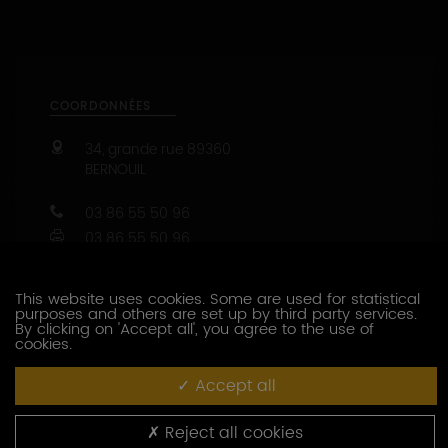
COORDONNÉES
34, grande rue
89360
BERNOUIL
03 86 55 50 96
03 86 55 50 96
Capacité d’accueil : de 1 à 30 personnes
47.9019746 - 3.8965496
This website uses cookies. Some are used for statistical
CONTACTEZ CE PRODUCTEUR
purposes and others are set up by third party services.
By clicking on 'Accept all', you agree to the use of
cookies.
PRESTATIONS OENOTOURISTIQUES
Accept all
Dégustation
Visite des installations
Reject all cookies