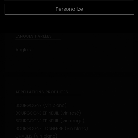
Visite de vignes
Personalize
Visite de cave
LANGUES PARLÉES
Anglais
APPELLATIONS PRODUITES
BOURGOGNE (vin blanc)
BOURGOGNE EPINEUIL (vin rosé)
BOURGOGNE EPINEUIL (vin rouge)
BOURGOGNE TONNERRE (vin blanc)
CHABLIS (vin blanc)
CHABLIS 1ER CRU - Les Fourneaux (vin blanc)