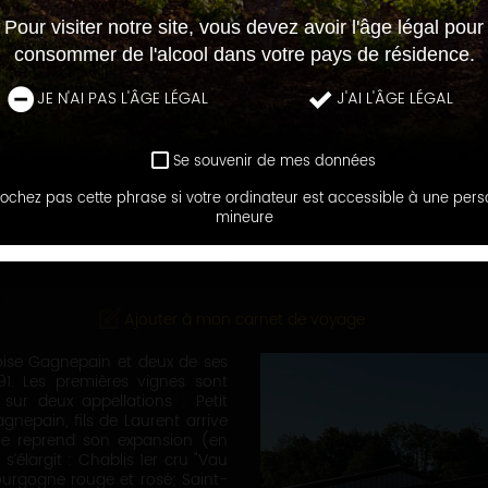
Pour visiter notre site, vous devez avoir l'âge légal pour
consommer de l'alcool dans votre pays de résidence.
JE N'AI PAS L'ÂGE LÉGAL
J'AI L'ÂGE LÉGAL
Se souvenir de mes données
ochez pas cette phrase si votre ordinateur est accessible à une per
LES MAISONS ET DOMAINES
mineure
AGNEPAIN - DOMAINE DE LA CÔT
Ajouter à mon carnet de voyage
oise Gagnepain et deux de ses
991. Les premières vignes sont
sur deux appellations : Petit
gnepain, fils de Laurent arrive
ble reprend son expansion (en
’élargit : Chablis 1er cru "Vau
urgogne rouge et rosé; Saint-