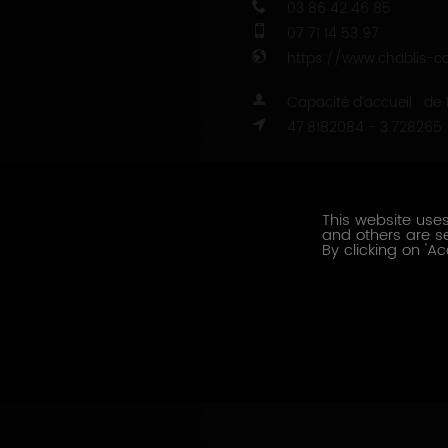
COORDONNÉES
3, Voie du Gain
89800
BEINE
03 86 42 46 85
07 71 14 53 97
https://www.chablis-co
Capacité d’accueil : de
This website uses
and others are se
47.8182084 - 3.728265
By clicking on 'Ac
CONTACTEZ CE PRODUCTE
PRESTATIONS OENOTOURISTI
Dégustation
LANGUES PARLÉES