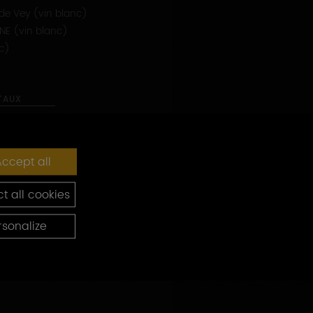
ES
e)
de Vey (vin blanc)
E (vin blanc)
nc)
ccept all
TAUX
t all cookies
rsonalize