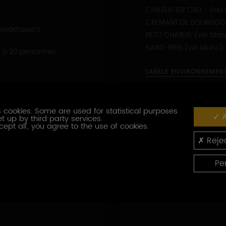
APPELLATIONS PRODUIT
BOURGOGNE (vin rosé)
BOURGOGNE (vin roug
CHABLIS (vin blanc)
CHABLIS 1ER CRU - Vau 
CREMANT DE BOURGOGN
tedefasse.fr
PETIT CHABLIS (vin bla
SAINT-BRIS (vin blanc)
 1 à 20 personnes
 cookies. Some are used for statistical purposes
A
t up by third party services.
cept all', you agree to the use of cookies.
LABELS ENVIRONNEMEN
Rejec
UR
Pe
QUES