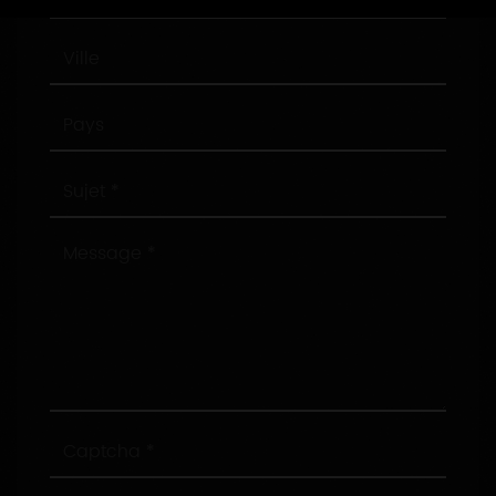
postal
Ville
Pays
Sujet
Message
Captcha