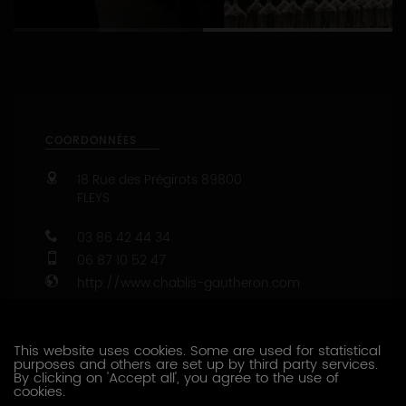
1
2
COORDONNÉES
18 Rue des Prégirots
89800
FLEYS
03 86 42 44 34
06 87 10 52 47
http://www.chablis-gautheron.com
Capacité d’accueil : de 1 à 40 personnes
47.815064 - 3.868281
This website uses cookies. Some are used for statistical
purposes and others are set up by third party services.
By clicking on 'Accept all', you agree to the use of
cookies.
CONTACTEZ CE PRODUCTEUR