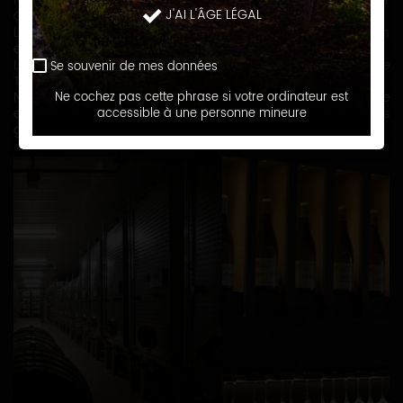
Notre gamme de Vins : Petit-Chablis, Chablis, Chablis 1er
J'AI L'ÂGE LÉGAL
Crus, Chablis Grand Cru & Bourgogne Blanc.
Le vignoble est conduit dans une forte réflexion
environnementale – HVE.
Le respect de nos vignes donne des vins dans lesquels le
Se souvenir de mes données
Terroir s’exprime.
Nos Chablis allient : fraicheur, complexité, élégance et finesse
Ne cochez pas cette phrase si votre ordinateur est
et savent accompagner les apéritifs jusqu’aux repas
accessible à une personne mineure
gastronomiques.