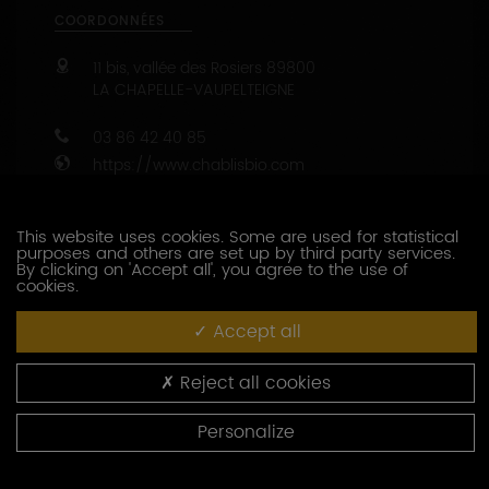
COORDONNÉES
11 bis, vallée des Rosiers
89800
LA CHAPELLE-VAUPELTEIGNE
03 86 42 40 85
https://www.chablisbio.com
Capacité d’accueil : de 1 à 55 personnes
This website uses cookies. Some are used for statistical
47.8447700 - 3.7632840
purposes and others are set up by third party services.
By clicking on 'Accept all', you agree to the use of
cookies.
CONTACTEZ CE PRODUCTEUR
Accept all
HORAIRES
Reject all cookies
Uniquement sur RDV
Personalize
PRESTATIONS OENOTOURISTIQUES