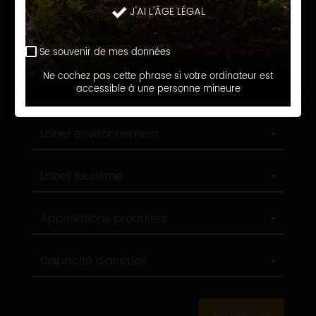
Langue d'accueil
J'AI L'ÂGE LÉGAL
d'accueil
Profession
Profession
Se souvenir de mes données
Ne cochez pas cette phrase si votre ordinateur est
Ville
accessible à une personne mineure
Ville
Label
Label environnement
environnement
Label
Label tourisme
tourisme
Appellations
Appellations produites
produites
Capacité
Capacité d'accueil
d'accueil