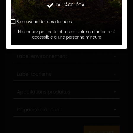
Langue d'accueil
J'AI L'ÂGE LÉGAL
d'accueil
Profession
Profession
Se souvenir de mes données
Ne cochez pas cette phrase si votre ordinateur est
Ville
accessible à une personne mineure
Ville
Label
Label environnement
environnement
Label
Label tourisme
tourisme
Appellations
Appellations produites
produites
Capacité
Capacité d'accueil
d'accueil