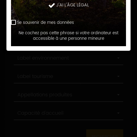
Langue d'accueil
J'AI L'ÂGE LÉGAL
d'accueil
Profession
Profession
Se souvenir de mes données
Ne cochez pas cette phrase si votre ordinateur est
Ville
accessible à une personne mineure
Ville
Label
Label environnement
environnement
Label
Label tourisme
tourisme
Appellations
Appellations produites
produites
Capacité
Capacité d'accueil
d'accueil