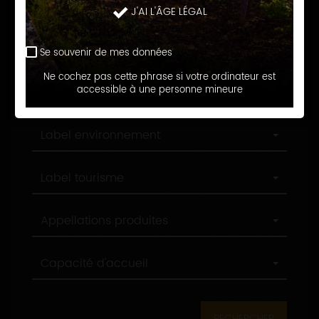
Langue d'accueil
J'AI L'ÂGE LÉGAL
d'accueil
Profession
Profession
Se souvenir de mes données
Ne cochez pas cette phrase si votre ordinateur est
Ville
accessible à une personne mineure
Ville
Label
Label environnement
environnement
Label
Label tourisme
tourisme
Appellations
Appellations produites
produites
Capacité
Capacité d'accueil
d'accueil