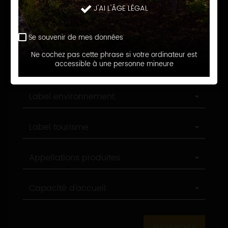
Langue d'accueil
J'AI L'ÂGE LÉGAL
d'accueil
Profession
Profession
Se souvenir de mes données
Ne cochez pas cette phrase si votre ordinateur est
Ville
accessible à une personne mineure
Ville
Label
Label environnement
environnement
Label
Label tourisme
tourisme
Appellations
Appellations produites
produites
Capacité
Capacité d'accueil
d'accueil