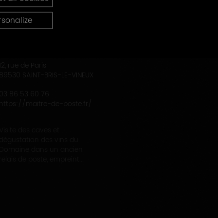
rsonalize
DOMAINE DU MAITRE DE POSTE
12, rue de Paris
89530 SAINT-BRIS-LE-VINEUX
03 86 53 60 76
https://maitre-de-poste.fr/
Visite des caves et
dégustation des vins du
Domaine dans un ancien
relais de poste, empreint...