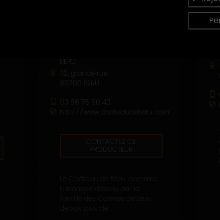
Pe
DOMAINE DU CHÂTEAU DE
BÉRU
32, grande rue
89700 BERU
03 86 75 90 43
http://www.chateaudeberu.com
CONTACTEZ CE
PRODUCTEUR
Le Château de Béru, domaine
historique détenu par la
famille des Comtes de Béru
depuis plus de...