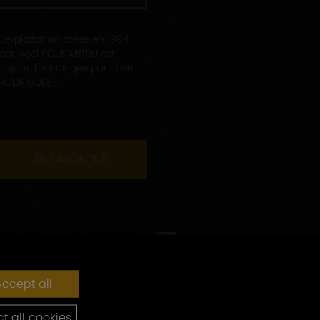
L'exploitation créée en 1984
par Noël POURANTRU est
aujourd'hui dirigée par José
RODRIGUES...
EN SAVOIR PLUS
ccept all
t all cookies