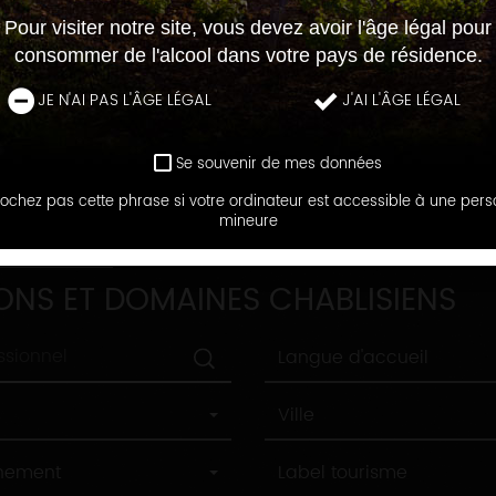
Pour visiter notre site, vous devez avoir l'âge légal pour
consommer de l'alcool dans votre pays de résidence.
JE N'AI PAS L'ÂGE LÉGAL
J'AI L'ÂGE LÉGAL
Se souvenir de mes données
ochez pas cette phrase si votre ordinateur est accessible à une per
mineure
DOMAINES
ONS ET DOMAINES CHABLISIENS
Langue
Langue d'accueil
d'accueil
Ville
Ville
Label
nnement
Label tourisme
tourisme