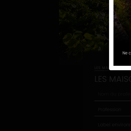
Ne c
LES MAISONS ET 
LES MAIS
Nom
du
professionnel
Profession
Profession
Label
Label enviro
environnement