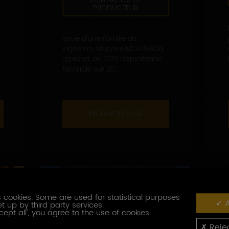
PRODUCTEUR
Issue d'une famille de
vigneron, Marjorie MOLUSSON
reprend, en 2013 l'exploitation
familiale sur 20...
EN SAVOIR PLUS
 cookies. Some are used for statistical purposes
A
t up by third party services.
cept all', you agree to the use of cookies.
Rejec