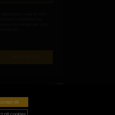
L'exploitation créée en 1984
par Noël POURANTRU est
aujourd'hui dirigée par José
RODRIGUES...
EN SAVOIR PLUS
ccept all
t all cookies