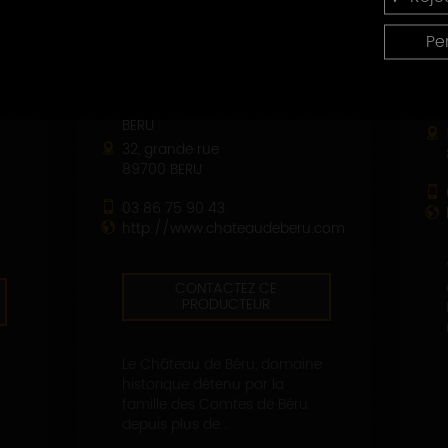
Pe
DOMAINE DU CHÂTEAU DE
BÉRU
32, grande rue
89700 BERU
03 86 75 90 43
http://www.chateaudeberu.com
CONTACTEZ CE
PRODUCTEUR
Le Château de Béru, domaine
historique détenu par la
famille des Comtes de Béru
depuis plus de...