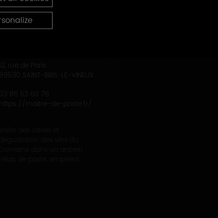
rsonalize
DOMAINE DU MAITRE DE POSTE
12, rue de Paris
89530 SAINT-BRIS-LE-VINEUX
03 86 53 60 76
https://maitre-de-poste.fr/
Visite des caves et
dégustation des vins du
Domaine dans un ancien
relais de poste, empreint...