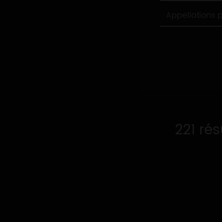
Appellations
Appellations 
produites
221 ré