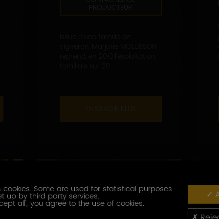
PRODUCTEUR
Issue d'une famille de
vigneron, Marjorie MOLUSSON
reprend, en 2013 l'exploitation
familiale sur 20...
EN SAVOIR PLUS
 cookies. Some are used for statistical purposes
A
t up by third party services.
cept all', you agree to the use of cookies.
Rejec