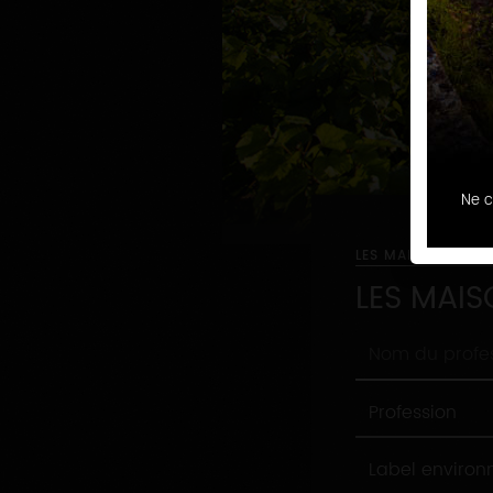
Ne c
LES MAISONS ET 
LES MAIS
Nom
du
professionnel
Profession
Profession
Label
Label enviro
environnement