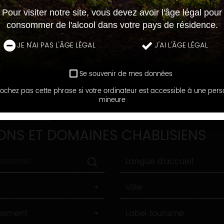
Pour visiter notre site, vous devez avoir l'âge légal pour
consommer de l'alcool dans votre pays de résidence.
JE N'AI PAS L'ÂGE LÉGAL
J'AI L'ÂGE LÉGAL
Se souvenir de mes données
ochez pas cette phrase si votre ordinateur est accessible à une per
mineure
DOMAINES
ONS ET DOMAINES CHABLISIENS
Langue
Langue d'accueil
d'accueil
Ville
Ville
Label
nnement
Label tourisme
tourisme