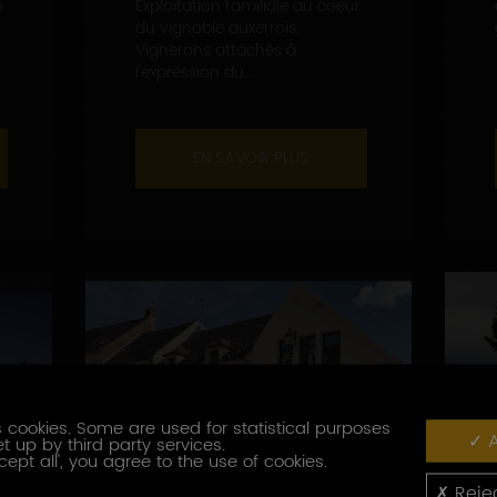
n
Exploitation familiale au coeur
du vignoble auxerrois.
Vignerons attachés à
l'expression du...
EN SAVOIR PLUS
 cookies. Some are used for statistical purposes
A
t up by third party services.
cept all', you agree to the use of cookies.
Rejec