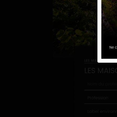
Ne c
LES MAISONS ET 
LES MAIS
Nom
du
professionnel
Profession
Profession
Label
Label enviro
environnement