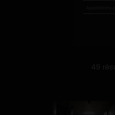
Appellations
Appellations 
produites
49 rés