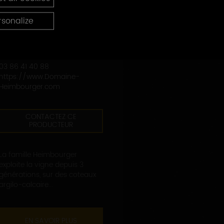
DOMAINE HEIMBOURGER
rsonalize
25, rue de la Porte de Coulon
89800 SAINT-CYR-LES-
COLONS
03 86 41 40 88
https://www.Domaine-
Heimbourger.com
CONTACTEZ CE
PRODUCTEUR
La famille Heimbourger
exploite la vigne depuis 3
générations, sur des coteaux
argilo-calcaire...
EN SAVOIR PLUS