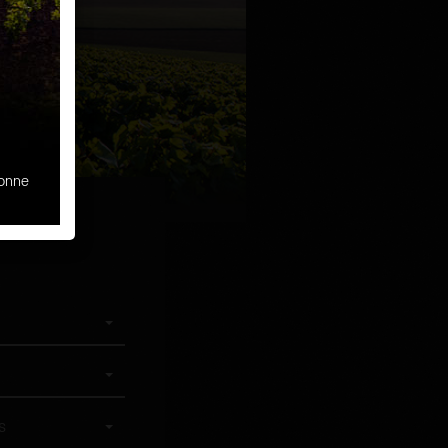
sonne
s