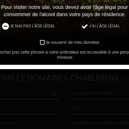
Pour visiter notre site, vous devez avoir l'âge légal pour
consommer de l'alcool dans votre pays de résidence.
JE N'AI PAS L'ÂGE LÉGAL
J'AI L'ÂGE LÉGAL
Se souvenir de mes données
ochez pas cette phrase si votre ordinateur est accessible à une per
mineure
DOMAINES
ONS ET DOMAINES CHABLISIENS
Langue
Langue d'accueil
d'accueil
Ville
Ville
Label
nnement
Vignobles et découverte
tourisme