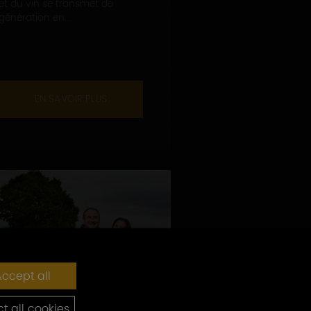
et du vin se transmet de
génération en...
EN SAVOIR PLUS
ccept all
t all cookies