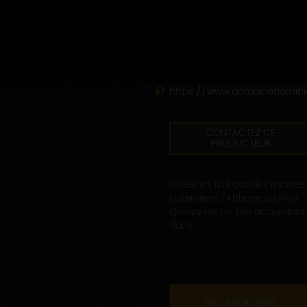
DOMAINE GRUHIER DOMINIQUE
Abbaye du Petit Quincy
89700 EPINEUIL
03 86 55 32 51
https://www.domainedomini
CONTACTEZ CE
PRODUCTEUR
Créée en 1212 par des moines
cisterciens, l'Abbaye du Petit
Quincy est un lieu accueillant
dans...
EN SAVOIR PLUS