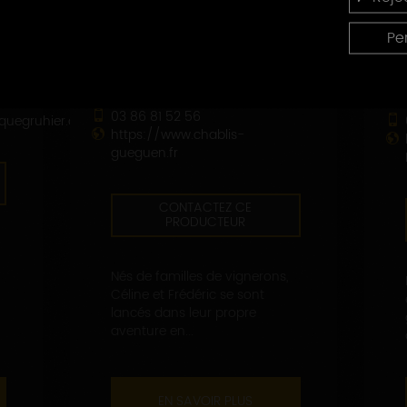
DOMAINE GUEGUEN CÉLINE ET
Pe
FRÉDÉRIC
5 bis, rue Jules Rathier
89800 CHABLIS
03 86 81 52 56
quegruhier.com
https://www.chablis-
gueguen.fr
CONTACTEZ CE
PRODUCTEUR
Nés de familles de vignerons,
Céline et Frédéric se sont
lancés dans leur propre
aventure en...
EN SAVOIR PLUS