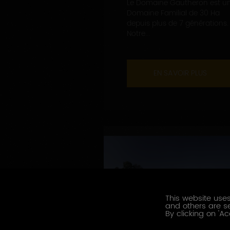
Le Domaine Gautheron est u
Domaine Familial de 30 Ha
depuis plus de 7 générations.
Notre...
EN SAVOIR PLUS
This website uses
and others are se
By clicking on 'Ac