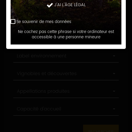
Langue d'accueil
J'AI L'ÂGE LÉGAL
d'accueil
Profession
Profession
Se souvenir de mes données
Ne cochez pas cette phrase si votre ordinateur est
Ville
accessible à une personne mineure
Ville
Label
Label environnement
environnement
Label
Vignobles et découvertes
tourisme
Appellations
Appellations produites
produites
Capacité
Capacité d'accueil
d'accueil