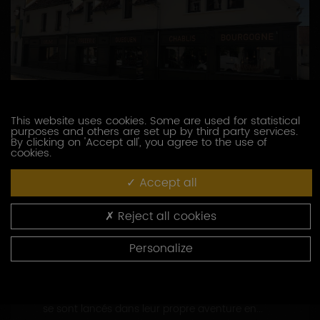
This website uses cookies. Some are used for statistical
purposes and others are set up by third party services.
DOMAINE GUEGUEN CÉLINE ET FRÉDÉRIC
By clicking on 'Accept all', you agree to the use of
cookies.
5 bis, rue Jules Rathier
89800 CHABLIS
Accept all
03 86 81 52 56
https://www.chablis-gueguen.fr
Reject all cookies
Personalize
CONTACTEZ CE PRODUCTEUR
Nés de familles de vignerons, Céline et Frédéric
se sont lancés dans leur propre aventure en...