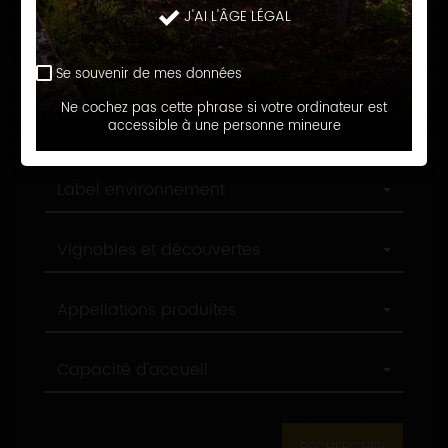
Langue d'accueil
J'AI L'ÂGE LÉGAL
d'accueil
Profession
Profession
Se souvenir de mes données
Ne cochez pas cette phrase si votre ordinateur est
Ville
accessible à une personne mineure
Ville
Label
Label environnement
environnement
Label
Vignobles et découvertes
tourisme
Appellations
Appellations produites
produites
Capacité
Capacité d'accueil
d'accueil