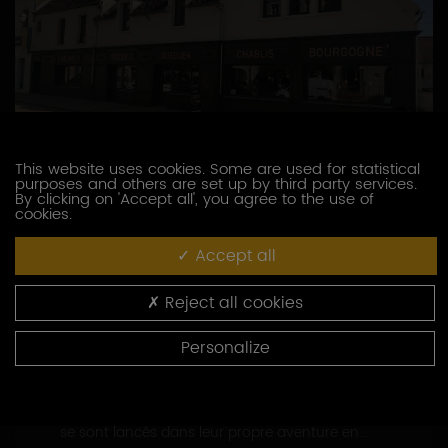
This website uses cookies. Some are used for statistical
purposes and others are set up by third party services.
DOMAINE GUEGUEN CÉLINE ET FRÉDÉRIC
By clicking on 'Accept all', you agree to the use of
cookies.
5 bis, rue Jules Rathier
89800 CHABLIS
Accept all
03 86 81 52 56
https://www.chablis-gueguen.fr
Reject all cookies
Personalize
CONTACTEZ CE PRODUCTEUR
Nés de familles de vignerons, Céline et Frédéric
se sont lancés dans leur propre aventure en...