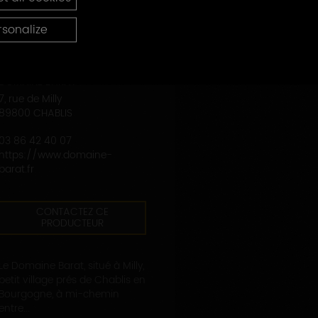
rsonalize
DOMAINE BARAT
7, rue de Milly
89800 CHABLIS
03 86 42 40 07
https://www.domaine-
barat.fr
CONTACTEZ CE
PRODUCTEUR
Le Domaine Barat, situé à Milly,
petit village prés de Chablis en
Bourgogne, à mi-chemin
entre...