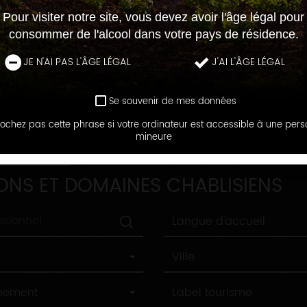
Pour visiter notre site, vous devez avoir l'âge légal pour
consommer de l'alcool dans votre pays de résidence.
JE N'AI PAS L'ÂGE LÉGAL
J'AI L'ÂGE LÉGAL
Se souvenir de mes données
ochez pas cette phrase si votre ordinateur est accessible à une per
mineure
DOMAINES
ONS ET DOMAINES CHABLISIENS
Langue
Langue d'accueil
d'accueil
Ville
Ville
Label
nnement
Label tourisme
tourisme