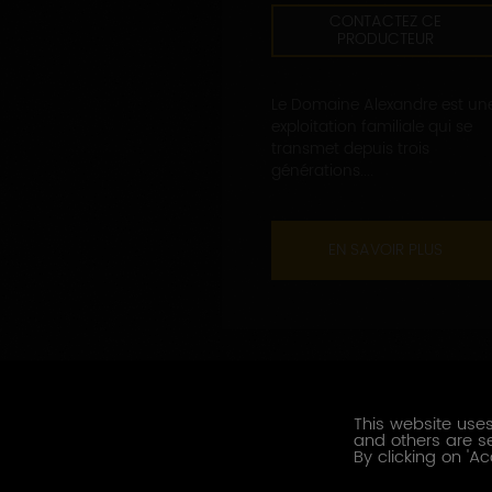
CONTACTEZ CE
PRODUCTEUR
Le Domaine Alexandre est un
exploitation familiale qui se
transmet depuis trois
générations....
EN SAVOIR PLUS
This website uses
and others are se
By clicking on 'Ac