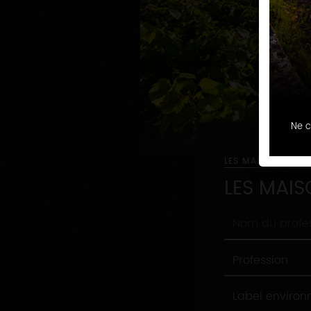
Ne c
LES MAISONS ET 
LES MAIS
Nom
du
professionnel
Profession
Profession
Label
Label enviro
environnement