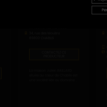
Pe
MAISON BAILLARD JULIEN
34, rue des Moulins
89800 CHABLIS
CONTACTEZ CE
PRODUCTEUR
La maison Julien BAILLARD
située au cœur de Chablis est
une société liée au domaine...