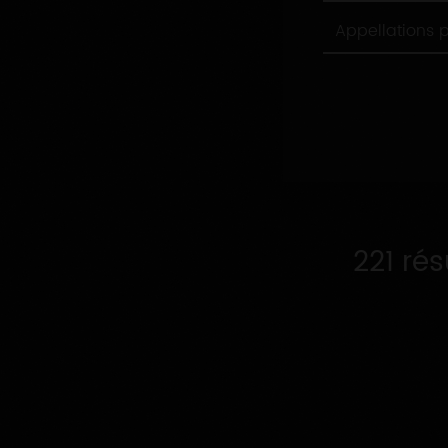
Appellations
Appellations 
produites
221 ré