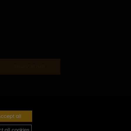
EN SAVOIR PLUS
ccept all
t all cookies