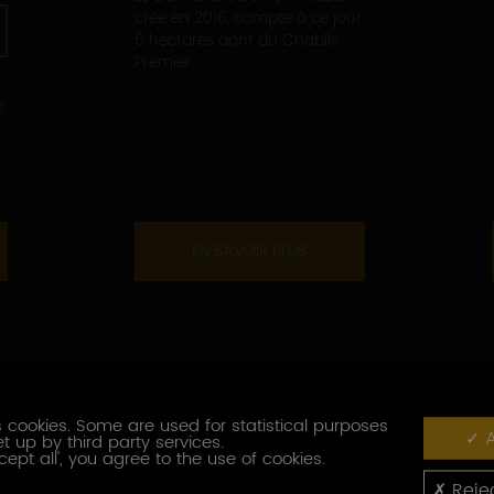
crée en 2016, compte à ce jour
6 hectares dont du Chablis
Premier...
e
EN SAVOIR PLUS
 cookies. Some are used for statistical purposes
A
t up by third party services.
cept all', you agree to the use of cookies.
Rejec