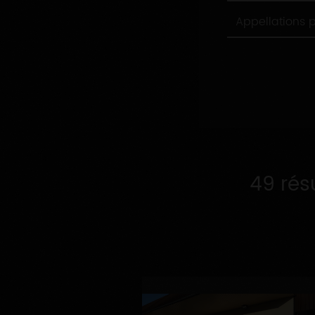
Appellations
Appellations 
produites
49 rés