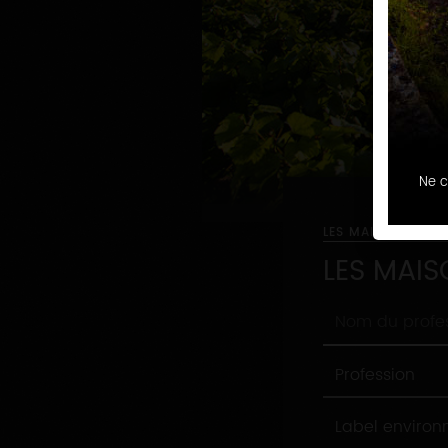
Ne c
LES MAISONS ET 
LES MAIS
Nom
du
professionnel
Profession
Profession
Label
Label enviro
environnement