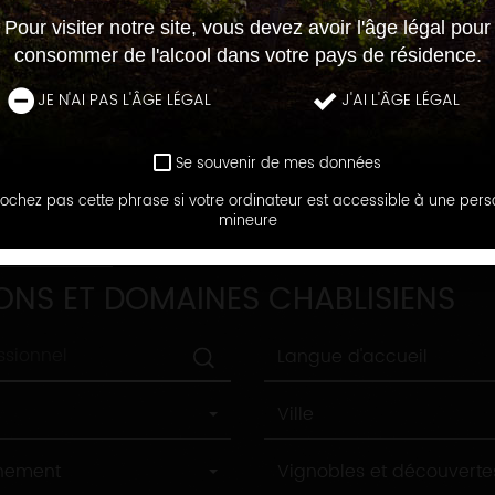
Pour visiter notre site, vous devez avoir l'âge légal pour
consommer de l'alcool dans votre pays de résidence.
JE N'AI PAS L'ÂGE LÉGAL
J'AI L'ÂGE LÉGAL
Se souvenir de mes données
ochez pas cette phrase si votre ordinateur est accessible à une per
mineure
DOMAINES
ONS ET DOMAINES CHABLISIENS
Langue
Langue d'accueil
d'accueil
Ville
Ville
Label
nnement
Vignobles et découverte
tourisme