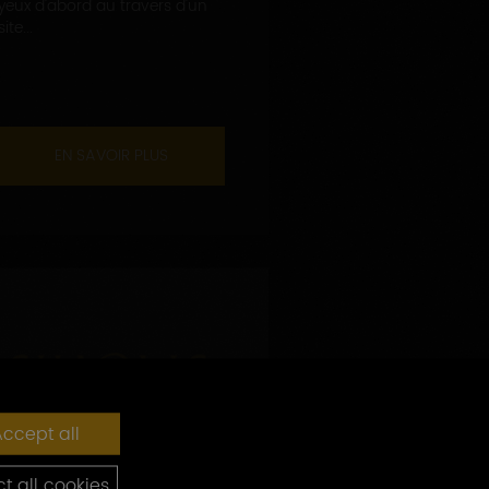
yeux d'abord au travers d'un
site...
EN SAVOIR PLUS
ccept all
t all cookies