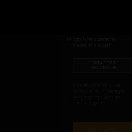
DOMAINE BOUSSARD
Route de Chablis
89310 NITRY
03 86 33 65 87
http://www.domaine-
boussard-chablis.fr
CONTACTEZ CE
PRODUCTEUR
Domaine familial, Olivier,
isabelle et leur fille Margot
vous reçoivent dans un
ancien corps de...
EN SAVOIR PLUS