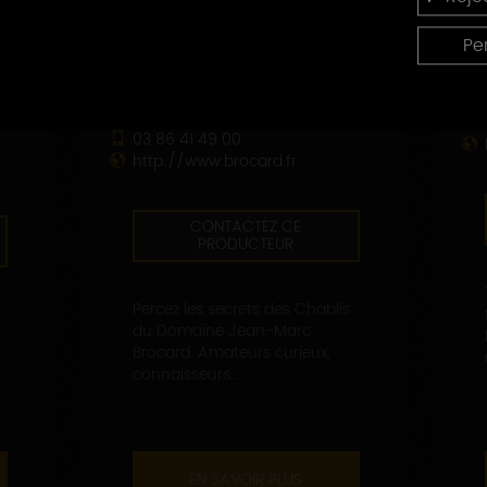
DOMAINE BROCARD JEAN-
Pe
MARC
3, route de Chablis
89800 PREHY
03 86 41 49 00
http://www.brocard.fr
CONTACTEZ CE
PRODUCTEUR
Percez les secrets des Chablis
du Domaine Jean-Marc
Brocard. Amateurs curieux,
connaisseurs...
EN SAVOIR PLUS