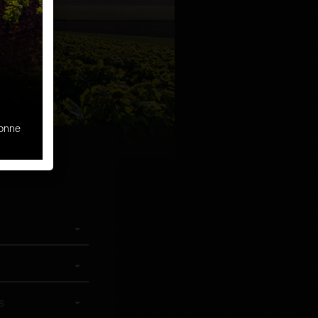
sonne
s