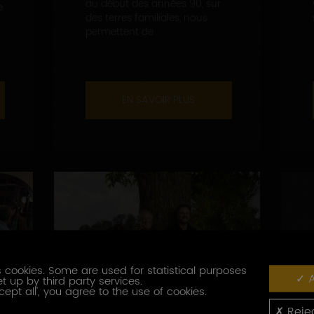
au début des années 90, sur
e
des terres familiales, nous
permettent de...
EN SAVOIR PLUS
 cookies. Some are used for statistical purposes
A
t up by third party services.
cept all', you agree to the use of cookies.
Rejec