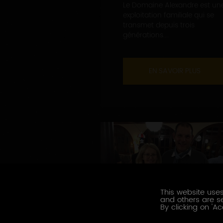
Le Domaine Alexandre est un
exploitation familiale qui se
transmet depuis trois
générations....
EN SAVOIR PLUS
This website uses
and others are se
By clicking on 'Ac