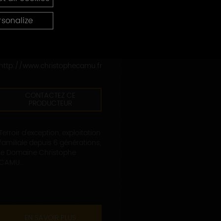
DOMAINE CAMU CHRISTOPHE
rsonalize
1, avenue de la Liberté
89800 CHABLIS
03 86 42 12 50
http://www.christophecamu.fr
CONTACTEZ CE
PRODUCTEUR
Terroir d'exception, exploitation
familiale depuis 6 générations,
le Domaine Christophe
CAMU...
EN SAVOIR PLUS