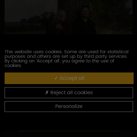
This website uses cookies. Some are used for statistical
purposes and others are set up by third party services.
By clicking on 'Accept all', you agree to the use of
cookies.
DOMAINE BROCARD JEAN-MARC
Accept all
3, route de Chablis
89800 PREHY
Reject all cookies
03 86 41 49 00
Personalize
http://www.brocard.fr
CONTACTEZ CE PRODUCTEUR