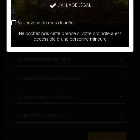
Langue d'accueil
J'AI L'ÂGE LÉGAL
d'accueil
Profession
Profession
Se souvenir de mes données
Ne cochez pas cette phrase si votre ordinateur est
Ville
accessible à une personne mineure
Ville
Label
Label environnement
environnement
Label
Vignobles et découvertes
tourisme
Appellations
Appellations produites
produites
Capacité
Capacité d'accueil
d'accueil